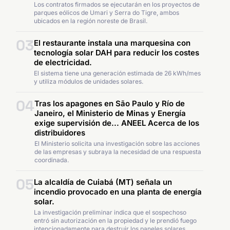
Los contratos firmados se ejecutarán en los proyectos de
parques eólicos de Umari y Serra do Tigre, ambos
ubicados en la región noreste de Brasil.
03
El restaurante instala una marquesina con
tecnología solar DAH para reducir los costes
de electricidad.
El sistema tiene una generación estimada de 26 kWh/mes
y utiliza módulos de unidades solares.
04
Tras los apagones en São Paulo y Río de
Janeiro, el Ministerio de Minas y Energía
exige supervisión de... ANEEL Acerca de los
distribuidores
El Ministerio solicita una investigación sobre las acciones
de las empresas y subraya la necesidad de una respuesta
coordinada.
05
La alcaldía de Cuiabá (MT) señala un
incendio provocado en una planta de energía
solar.
La investigación preliminar indica que el sospechoso
entró sin autorización en la propiedad y le prendió fuego
intencionadamente para destruir los paneles solares.