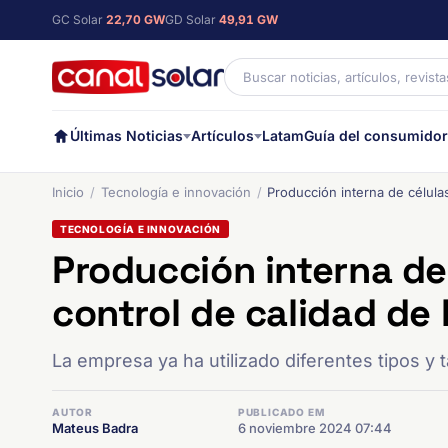
GC Solar
22,70 GW
GD Solar
49,91 GW
Últimas Noticias
Artículos
Latam
Guía del consumidor
Inicio
Tecnología e innovación
Producción interna de células
TECNOLOGÍA E INNOVACIÓN
Producción interna de 
control de calidad de
La empresa ya ha utilizado diferentes tipos 
AUTOR
PUBLICADO EM
Mateus Badra
6 noviembre 2024 07:44