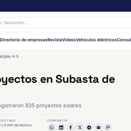
Directorio de empresas
Revista
Videos
Vehículos eléctricos
Consul
ergías A-5
royectos en Subasta de
gistraron 835 proyectos solares
LECTURA
COMPARTIR
3 min de lectura