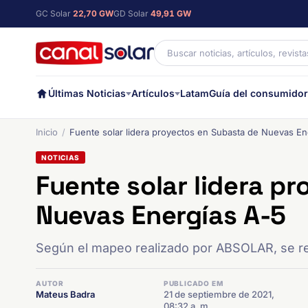
GC Solar
22,70 GW
GD Solar
49,91 GW
Últimas Noticias
Artículos
Latam
Guía del consumidor
Inicio
Fuente solar lidera proyectos en Subasta de Nuevas En
NOTICIAS
Fuente solar lidera p
Nuevas Energías A-5
Según el mapeo realizado por ABSOLAR, se re
AUTOR
PUBLICADO EM
Mateus Badra
21 de septiembre de 2021,
08:32 a. m.