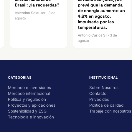
Brasil: ¿la recuerdas?
prevé que la demanda
de energía aumente un
Valentina Sclauser · 3 de
4,8% en agosto,
agosto
impulsada por las
temperaturas.
Antonio Carlos Sil · 3 de
agosto
CATEGORÍAS
INSTITUCIONAL
Mercado e inversiones
Sobre Nosotros
Mercado internacional
Contacto
Política y regulación
Privacidad
Proyectos y aplicaciones
Política de calidad
Sostenibilidad y ESG
Trabaje con nosostros
Tecnología e innovación