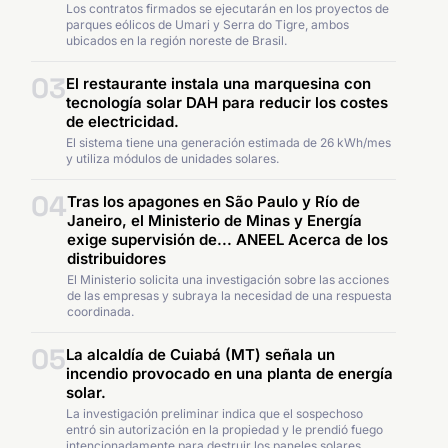
Los contratos firmados se ejecutarán en los proyectos de
parques eólicos de Umari y Serra do Tigre, ambos
ubicados en la región noreste de Brasil.
03
El restaurante instala una marquesina con
tecnología solar DAH para reducir los costes
de electricidad.
El sistema tiene una generación estimada de 26 kWh/mes
y utiliza módulos de unidades solares.
04
Tras los apagones en São Paulo y Río de
Janeiro, el Ministerio de Minas y Energía
exige supervisión de... ANEEL Acerca de los
distribuidores
El Ministerio solicita una investigación sobre las acciones
de las empresas y subraya la necesidad de una respuesta
coordinada.
05
La alcaldía de Cuiabá (MT) señala un
incendio provocado en una planta de energía
solar.
La investigación preliminar indica que el sospechoso
entró sin autorización en la propiedad y le prendió fuego
intencionadamente para destruir los paneles solares.