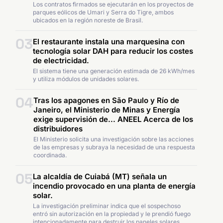
Los contratos firmados se ejecutarán en los proyectos de
parques eólicos de Umari y Serra do Tigre, ambos
ubicados en la región noreste de Brasil.
03
El restaurante instala una marquesina con
tecnología solar DAH para reducir los costes
de electricidad.
El sistema tiene una generación estimada de 26 kWh/mes
y utiliza módulos de unidades solares.
04
Tras los apagones en São Paulo y Río de
Janeiro, el Ministerio de Minas y Energía
exige supervisión de... ANEEL Acerca de los
distribuidores
El Ministerio solicita una investigación sobre las acciones
de las empresas y subraya la necesidad de una respuesta
coordinada.
05
La alcaldía de Cuiabá (MT) señala un
incendio provocado en una planta de energía
solar.
La investigación preliminar indica que el sospechoso
entró sin autorización en la propiedad y le prendió fuego
intencionadamente para destruir los paneles solares.