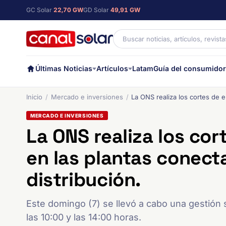
GC Solar
22,70 GW
GD Solar
49,91 GW
Últimas Noticias
Artículos
Latam
Guía del consumidor
Inicio
Mercado e inversiones
La ONS realiza los cortes de en
MERCADO E INVERSIONES
La ONS realiza los cor
en las plantas conecta
distribución.
Este domingo (7) se llevó a cabo una gestión
las 10:00 y las 14:00 horas.