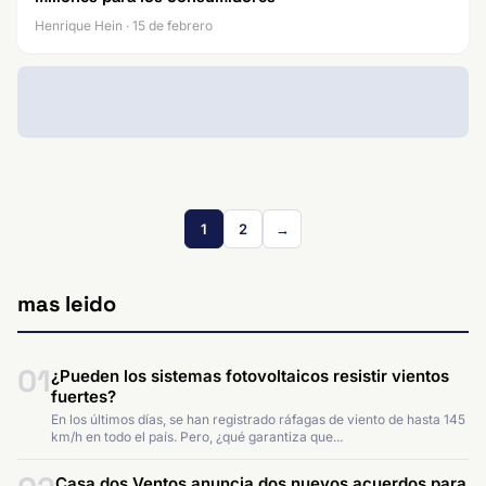
Henrique Hein · 15 de febrero
1
2
→
mas leido
01
¿Pueden los sistemas fotovoltaicos resistir vientos
fuertes?
En los últimos días, se han registrado ráfagas de viento de hasta 145
km/h en todo el país. Pero, ¿qué garantiza que...
Casa dos Ventos anuncia dos nuevos acuerdos para