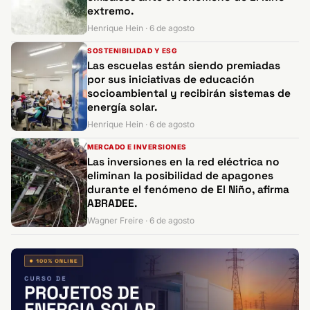
extremo.
Henrique Hein · 6 de agosto
SOSTENIBILIDAD Y ESG
Las escuelas están siendo premiadas
por sus iniciativas de educación
socioambiental y recibirán sistemas de
energía solar.
Henrique Hein · 6 de agosto
MERCADO E INVERSIONES
Las inversiones en la red eléctrica no
eliminan la posibilidad de apagones
durante el fenómeno de El Niño, afirma
ABRADEE.
Wagner Freire · 6 de agosto