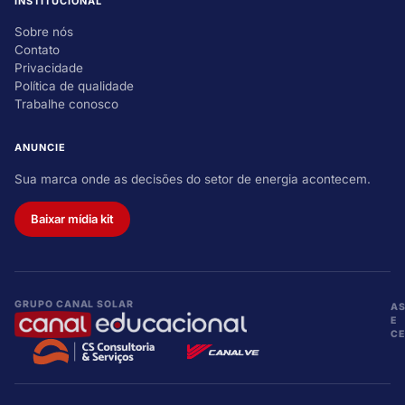
INSTITUCIONAL
Sobre nós
Contato
Privacidade
Política de qualidade
Trabalhe conosco
ANUNCIE
Sua marca onde as decisões do setor de energia acontecem.
Baixar mídia kit
GRUPO CANAL SOLAR
A
E
CE