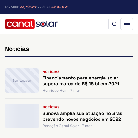
GC Solar
22,70 GW
GD Solar
49,91 GW
Notícias
NOTÍCIAS
Financiamento para energia solar
Sem imagem
supera marca de R$ 16 bi em 2021
Henrique Hein · 7 mar
NOTÍCIAS
Sunova amplia sua atuação no Brasil
prevendo novos negócios em 2022
Redação Canal Solar · 7 mar