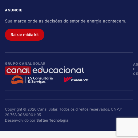
ANUNCIE
Sua marca onde as decisões do setor de energia acontecem.
Baixar mídia kit
GRUPO CANAL SOLAR
A
E
CE
Copyright © 2026 Canal Solar. Todos os direitos reservados. CNPJ:
29.768.006/0001-95
Desenvolvido por
Softeo Tecnologia