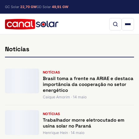
GC Solar
22,70 GW
GD Solar
49,91 GW
Notícias
NOTÍCIAS
Brasil toma a frente na ARIAE e destaca
importância da cooperação no setor
energético
Caique Amorim · 14 maio
NOTÍCIAS
Trabalhador morre eletrocutado em
usina solar no Paraná
Henrique Hein · 14 maio