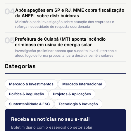
04
Após apagões em SP e RJ, MME cobra fiscalização
da ANEEL sobre distribuidoras
Ministério pede investigação sobre atuação das empresas e
reforça necessidade de resposta coordenada
05
Prefeitura de Cuiabá (MT) aponta incêndio
criminoso em usina de energia solar
Investigação preliminar aponta que suspeito invadiu terreno e
ateou fogo de forma proposital para destruir painéis solares
Categorias
Mercado & Investimentos
Mercado Internacional
Política & Regulação
Projetos & Aplicações
Sustentabilidade & ESG
Tecnologia & Inovação
Receba as notícias no seu e-mail
Boletim diário com o essencial do setor solar