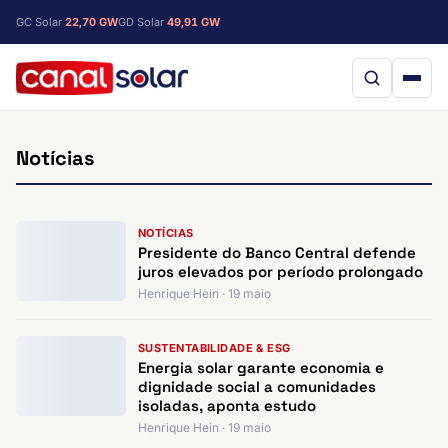
GC Solar
22,70 GW
GD Solar
49,91 GW
Notícias
NOTÍCIAS
Presidente do Banco Central defende
juros elevados por período prolongado
Henrique Hein · 19 maio
SUSTENTABILIDADE & ESG
Energia solar garante economia e
dignidade social a comunidades
isoladas, aponta estudo
Henrique Hein · 19 maio