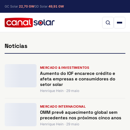
GC Solar
22,70 GW
GD Solar
49,91 GW
Notícias
MERCADO & INVESTIMENTOS
Aumento do IOF encarece crédito e
afeta empresas e consumidores do
setor solar
Henrique Hein · 29 maio
MERCADO INTERNACIONAL
OMM prevê aquecimento global sem
precedentes nos próximos cinco anos
Henrique Hein · 29 maio