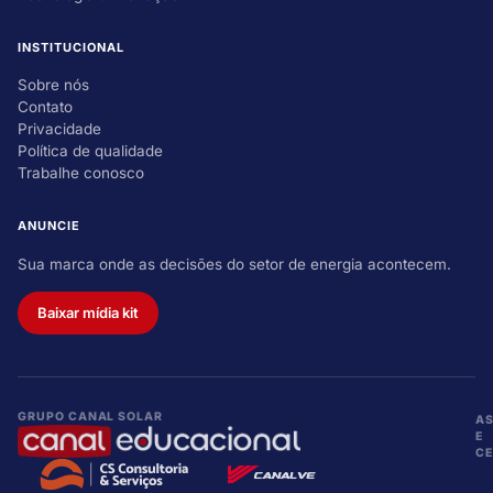
INSTITUCIONAL
Sobre nós
Contato
Privacidade
Política de qualidade
Trabalhe conosco
ANUNCIE
Sua marca onde as decisões do setor de energia acontecem.
Baixar mídia kit
GRUPO CANAL SOLAR
A
E
CE