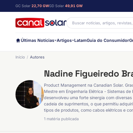
GC Solar
22,70 GW
GD Solar
49,91 GW
Últimas Notícias
Artigos
Latam
Guia do Consumidor
G
Início
Autores
Nadine Figueiredo Br
Product Management na Canadian Solar. Grad
Mestre em Engenharia Elétrica - Sistemas de 
desenvolveu uma forte sinergia com diversas 
cadeia de suprimentos, o que permitiu adquiri
tipos de produtos, como cabos elétricos e co
1 matéria publicada