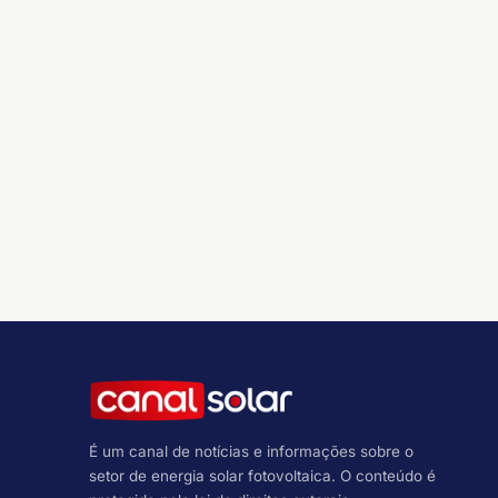
É um canal de notícias e informações sobre o
setor de energia solar fotovoltaica. O conteúdo é