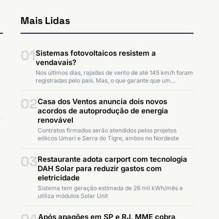
Mais Lidas
01
Sistemas fotovoltaicos resistem a
vendavais?
Nos últimos dias, rajadas de vento de até 145 km/h foram
registradas pelo país. Mas, o que garante que um…
02
Casa dos Ventos anuncia dois novos
acordos de autoprodução de energia
renovável
Contratos firmados serão atendidos pelos projetos
eólicos Umari e Serra do Tigre, ambos no Nordeste
03
Restaurante adota carport com tecnologia
DAH Solar para reduzir gastos com
eletricidade
Sistema tem geração estimada de 26 mil kWh/mês e
utiliza módulos Solar Unit
Após apagões em SP e RJ, MME cobra