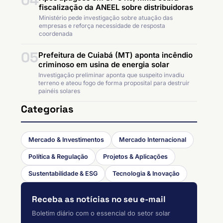
04
fiscalização da ANEEL sobre distribuidoras
Ministério pede investigação sobre atuação das
empresas e reforça necessidade de resposta
coordenada
05
Prefeitura de Cuiabá (MT) aponta incêndio
criminoso em usina de energia solar
Investigação preliminar aponta que suspeito invadiu
terreno e ateou fogo de forma proposital para destruir
painéis solares
Categorias
Mercado & Investimentos
Mercado Internacional
Política & Regulação
Projetos & Aplicações
Sustentabilidade & ESG
Tecnologia & Inovação
Receba as notícias no seu e-mail
Boletim diário com o essencial do setor solar