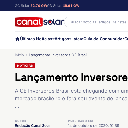
GC Solar
22,70 GW
GD Solar
49,91 GW
Últimas Notícias
Artigos
Latam
Guia do Consumidor
G
Início
Lançamento Inversores GE Brasil
NOTÍCIAS
Lançamento Inversores
A GE Inversores Brasil está chegando com um
mercado brasileiro e fará seu evento de lanç
…
AUTOR
PUBLICADO EM
Redação Canal Solar
14 de outubro de 2020, 10:36