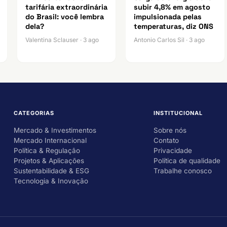
tarifária extraordinária
subir 4,8% em agosto
do Brasil: você lembra
impulsionada pelas
dela?
temperaturas, diz ONS
Valentina Sclauser · 3 ago
Antonio Carlos Sil · 3 ago
CATEGORIAS
INSTITUCIONAL
Mercado & Investimentos
Sobre nós
Mercado Internacional
Contato
Política & Regulação
Privacidade
Projetos & Aplicações
Política de qualidade
Sustentabilidade & ESG
Trabalhe conosco
Tecnologia & Inovação