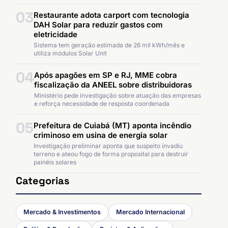
03
Restaurante adota carport com tecnologia
DAH Solar para reduzir gastos com
eletricidade
Sistema tem geração estimada de 26 mil kWh/mês e
utiliza módulos Solar Unit
04
Após apagões em SP e RJ, MME cobra
fiscalização da ANEEL sobre distribuidoras
Ministério pede investigação sobre atuação das empresas
e reforça necessidade de resposta coordenada
05
Prefeitura de Cuiabá (MT) aponta incêndio
criminoso em usina de energia solar
Investigação preliminar aponta que suspeito invadiu
terreno e ateou fogo de forma proposital para destruir
painéis solares
Categorias
Mercado & Investimentos
Mercado Internacional