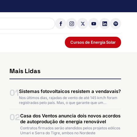
Cursos de Energia Solar
Mais Lidas
01
Sistemas fotovoltaicos resistem a vendavais?
Nos últimos dias, rajadas de vento de até 145 km/h foram
registradas pelo país. Mas, o que garante que um…
02
Casa dos Ventos anuncia dois novos acordos
de autoprodução de energia renovável
Contratos firmados serão atendidos pelos projetos eólicos
Umari e Serra do Tigre, ambos no Nordeste