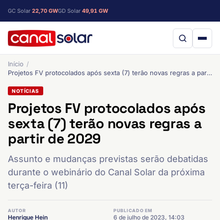
GC Solar
22,70 GW
GD Solar
49,91 GW
Início
Projetos FV protocolados após sexta (7) terão novas regras a partir de 2029
NOTÍCIAS
Projetos FV protocolados após
sexta (7) terão novas regras a
partir de 2029
Assunto e mudanças previstas serão debatidas
durante o webinário do Canal Solar da próxima
terça-feira (11)
AUTOR
PUBLICADO EM
Henrique Hein
6 de julho de 2023, 14:03