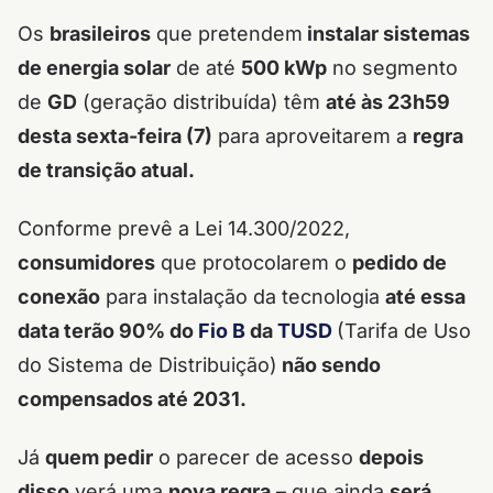
Os
brasileiros
que pretendem
instalar sistemas
de energia solar
de até
500 kWp
no segmento
de
GD
(geração distribuída) têm
até às 23h59
desta sexta-feira (7)
para aproveitarem a
regra
de transição atual.
Conforme prevê a Lei 14.300/2022,
consumidores
que protocolarem o
pedido de
conexão
para instalação da tecnologia
até essa
data terão 90% do
Fio B
da
TUSD
(Tarifa de Uso
do Sistema de Distribuição)
não sendo
compensados até 2031.
Já
quem pedir
o parecer de acesso
depois
disso
verá uma
nova regra
– que ainda
será