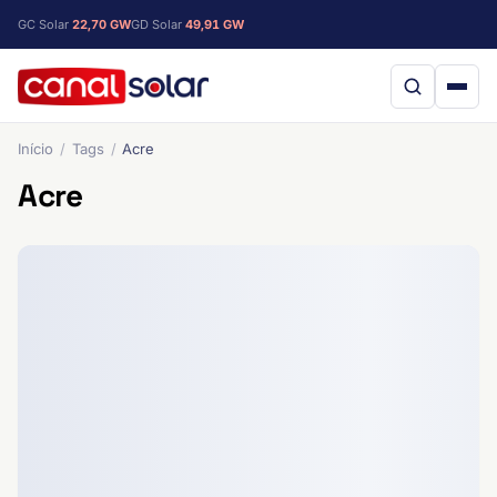
GC Solar
22,70 GW
GD Solar
49,91 GW
Início
Tags
Acre
Acre