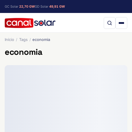
GC Solar
22,70 GW
GD Solar
49,91 GW
Início
Tags
economia
economia