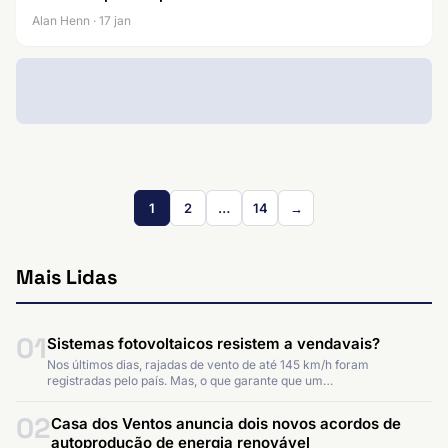
Alan Henn · 17 jan
1
2
…
14
→
Mais Lidas
01
Sistemas fotovoltaicos resistem a vendavais?
Nos últimos dias, rajadas de vento de até 145 km/h foram
registradas pelo país. Mas, o que garante que um…
02
Casa dos Ventos anuncia dois novos acordos de
autoprodução de energia renovável