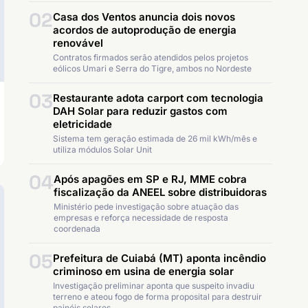
02
Casa dos Ventos anuncia dois novos
acordos de autoprodução de energia
renovável
Contratos firmados serão atendidos pelos projetos
eólicos Umari e Serra do Tigre, ambos no Nordeste
03
Restaurante adota carport com tecnologia
DAH Solar para reduzir gastos com
eletricidade
Sistema tem geração estimada de 26 mil kWh/mês e
utiliza módulos Solar Unit
04
Após apagões em SP e RJ, MME cobra
fiscalização da ANEEL sobre distribuidoras
Ministério pede investigação sobre atuação das
empresas e reforça necessidade de resposta
coordenada
05
Prefeitura de Cuiabá (MT) aponta incêndio
criminoso em usina de energia solar
Investigação preliminar aponta que suspeito invadiu
terreno e ateou fogo de forma proposital para destruir
painéis solares