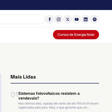
Cursos de Energia Solar
Mais Lidas
01
Sistemas fotovoltaicos resistem a
vendavais?
Nos últimos dias, rajadas de vento de até 145 km/h foram
registradas pelo país. Mas, o que garante que um…