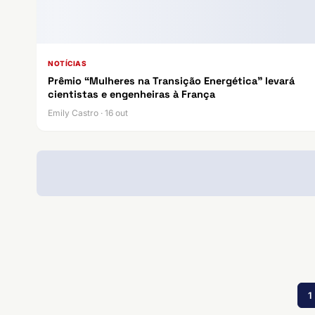
NOTÍCIAS
Prêmio “Mulheres na Transição Energética” levará
cientistas e engenheiras à França
Emily Castro · 16 out
1