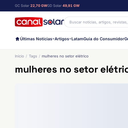
GC Solar
22,70 GW
GD Solar
49,91 GW
Últimas Notícias
Artigos
Latam
Guia do Consumidor
G
Início
Tags
mulheres no setor elétrico
mulheres no setor elétri