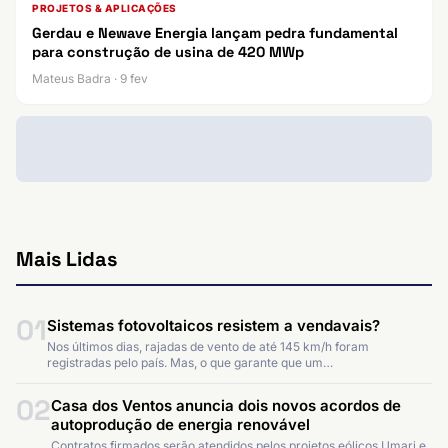
PROJETOS & APLICAÇÕES
Gerdau e Newave Energia lançam pedra fundamental
para construção de usina de 420 MWp
Mateus Badra · 9 fev
Mais Lidas
01
Sistemas fotovoltaicos resistem a vendavais?
Nos últimos dias, rajadas de vento de até 145 km/h foram
registradas pelo país. Mas, o que garante que um…
02
Casa dos Ventos anuncia dois novos acordos de
autoprodução de energia renovável
Contratos firmados serão atendidos pelos projetos eólicos Umari e