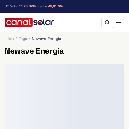
GC Solar
22,70 GW
GD Solar
49,91 GW
Início
Tags
Newave Energia
Newave Energia