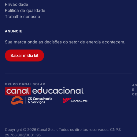
Privacidade
Política de qualidade
Trabalhe conosco
ANUNCIE
Sua marca onde as decisões do setor de energia acontecem.
Baixar mídia kit
GRUPO CANAL SOLAR
A
E
CE
Copyright © 2026 Canal Solar. Todos os direitos reservados. CNPJ:
29.768.006/0001-95