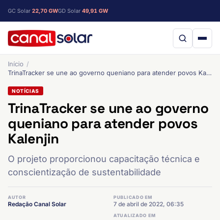
GC Solar
22,70 GW
GD Solar
49,91 GW
Início
TrinaTracker se une ao governo queniano para atender povos Kalenjin
NOTÍCIAS
TrinaTracker se une ao governo
queniano para atender povos
Kalenjin
O projeto proporcionou capacitação técnica e
conscientização de sustentabilidade
AUTOR
PUBLICADO EM
Redação Canal Solar
7 de abril de 2022, 06:35
ATUALIZADO EM