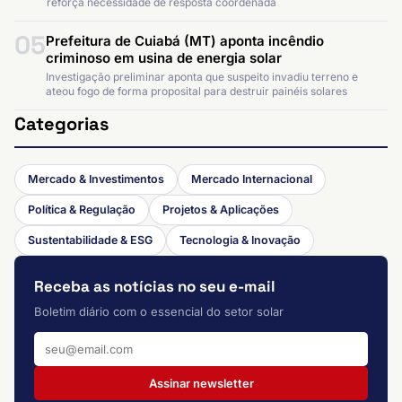
reforça necessidade de resposta coordenada
05
Prefeitura de Cuiabá (MT) aponta incêndio
criminoso em usina de energia solar
Investigação preliminar aponta que suspeito invadiu terreno e
ateou fogo de forma proposital para destruir painéis solares
Categorias
Mercado & Investimentos
Mercado Internacional
Política & Regulação
Projetos & Aplicações
Sustentabilidade & ESG
Tecnologia & Inovação
Receba as notícias no seu e-mail
Boletim diário com o essencial do setor solar
Assinar newsletter