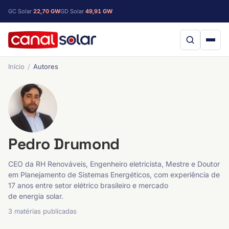
GC Solar
22,70 GW
GD Solar
49,91 GW
Início
Autores
Pedro Drumond
CEO da RH Renováveis, Engenheiro eletricista, Mestre e Doutor
em Planejamento de Sistemas Energéticos, com experiência de
17 anos entre setor elétrico brasileiro e mercado
de energia solar.
3 matérias publicadas