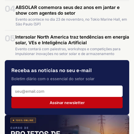
04
ABSOLAR comemora seus dez anos em jantar e
show com agentes do setor
Evento acontece no dia 23 de novembro, no Tokio Marine Hall, em
São Paulo (SP)
05
Intersolar North America traz tendências em energia
solar, VEs e Inteligência Artificial
Evento contará com palestras, workshops e competições para
impulsionar inovações no setor solar e de armazenamento
Receba as notícias no seu e-mail
Boletim diário com o essencial do setor solar
Assinar newsletter