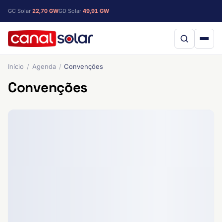
GC Solar
22,70 GW
GD Solar
49,91 GW
Início
Agenda
Convenções
Convenções