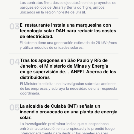
Los contratos firmados se ejecutarán en los proyectos de
parques eólicos de Umari y Serra do Tigre, ambos
ubicados en la región noreste de Brasil.
03
El restaurante instala una marquesina con
tecnología solar DAH para reducir los costes
de electricidad.
El sistema tiene una generación estimada de 26 kWh/mes
y utiliza módulos de unidades solares.
04
Tras los apagones en São Paulo y Río de
Janeiro, el Ministerio de Minas y Energía
exige supervisión de... ANEEL Acerca de los
distribuidores
El Ministerio solicita una investigación sobre las acciones
de las empresas y subraya la necesidad de una respuesta
coordinada.
05
La alcaldía de Cuiabá (MT) señala un
incendio provocado en una planta de energía
solar.
La investigación preliminar indica que el sospechoso
entró sin autorización en la propiedad y le prendió fuego
intencionadamente para destruir los paneles solares.