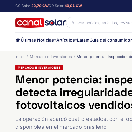
GC Solar
22,70 GW
GD Solar
49,91 GW
Últimas Noticias
Artículos
Latam
Guía del consumidor
Inicio
Mercado e inversiones
Menor potencia: inspección de
MERCADO E INVERSIONES
Menor potencia: insp
detecta irregularidad
fotovoltaicos vendidos
La operación abarcó cuatro estados, con el obj
disponibles en el mercado brasileño