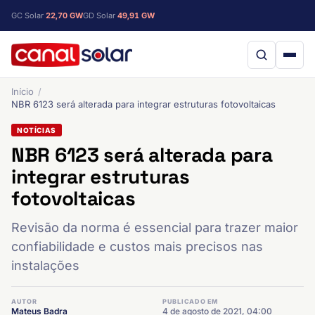
GC Solar
22,70 GW
GD Solar
49,91 GW
Início
NBR 6123 será alterada para integrar estruturas fotovoltaicas
NOTÍCIAS
NBR 6123 será alterada para
integrar estruturas
fotovoltaicas
Revisão da norma é essencial para trazer maior
confiabilidade e custos mais precisos nas
instalações
AUTOR
PUBLICADO EM
Mateus Badra
4 de agosto de 2021, 04:00