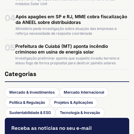
módulos Solar Unit
04
Após apagões em SP e RJ, MME cobra fiscalização
da ANEEL sobre distribuidoras
Ministério pede investigação sobre atuação das empresas e
reforça necessidade de resposta coordenada
05
Prefeitura de Cuiabá (MT) aponta incêndio
criminoso em usina de energia solar
Investigação preliminar aponta que suspeito invadiu terreno e
ateou fogo de forma proposital para destruir painéis solares
Categorias
Mercado & Investimentos
Mercado Internacional
Política & Regulação
Projetos & Aplicações
Sustentabilidade & ESG
Tecnologia & Inovação
Receba as notícias no seu e-mail