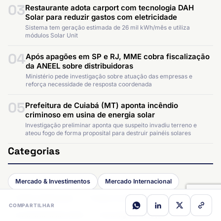
03
Restaurante adota carport com tecnologia DAH
Solar para reduzir gastos com eletricidade
Sistema tem geração estimada de 26 mil kWh/mês e utiliza
módulos Solar Unit
04
Após apagões em SP e RJ, MME cobra fiscalização
da ANEEL sobre distribuidoras
Ministério pede investigação sobre atuação das empresas e
reforça necessidade de resposta coordenada
05
Prefeitura de Cuiabá (MT) aponta incêndio
criminoso em usina de energia solar
Investigação preliminar aponta que suspeito invadiu terreno e
ateou fogo de forma proposital para destruir painéis solares
Categorias
Mercado & Investimentos
Mercado Internacional
Política & Regulação
Projetos & Aplicações
COMPARTILHAR
Sustentabilidade & ESG
Tecnologia & Inovação