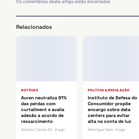
Os comentários deste artigo estão encerrados
Relacionados
NOTÍCIAS
POLÍTICA & REGULAÇÃO
Auren neutraliza 91%
Instituto de Defesa do
das perdas com
Consumidor propõe
curtailment e avalia
encargo sobre data
adesão a acordo de
centers para evitar
ressarcimento
alta na conta de luz
Antonio Carlos Sil · 6 ago
Henrique Hein · 6 ago