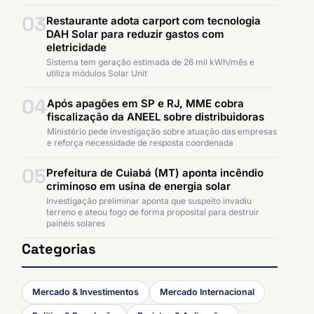
03
Restaurante adota carport com tecnologia
DAH Solar para reduzir gastos com
eletricidade
Sistema tem geração estimada de 26 mil kWh/mês e
utiliza módulos Solar Unit
04
Após apagões em SP e RJ, MME cobra
fiscalização da ANEEL sobre distribuidoras
Ministério pede investigação sobre atuação das empresas
e reforça necessidade de resposta coordenada
05
Prefeitura de Cuiabá (MT) aponta incêndio
criminoso em usina de energia solar
Investigação preliminar aponta que suspeito invadiu
terreno e ateou fogo de forma proposital para destruir
painéis solares
Categorias
Mercado & Investimentos
Mercado Internacional