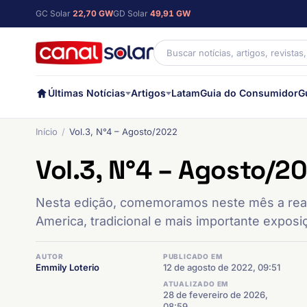
GC Solar
22,70 GW
GD Solar
49,91 GW
Últimas Notícias
Artigos
Latam
Guia do Consumidor
G
Início
Vol.3, N°4 – Agosto/2022
Vol.3, N°4 – Agosto/2
Nesta edição, comemoramos neste mês a reali
America, tradicional e mais importante exposiç
AUTOR
PUBLICADO EM
Emmily Loterio
12 de agosto de 2022, 09:51
ATUALIZADO EM
28 de fevereiro de 2026,
08:59