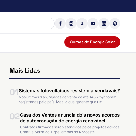
Cursos de Energia Solar
Mais Lidas
01
Sistemas fotovoltaicos resistem a vendavais?
Nos últimos dias, rajadas de vento de até 145 km/h foram
registradas pelo país. Mas, o que garante que um…
02
Casa dos Ventos anuncia dois novos acordos
de autoprodução de energia renovável
Contratos firmados serão atendidos pelos projetos eólicos
Umari e Serra do Tigre, ambos no Nordeste