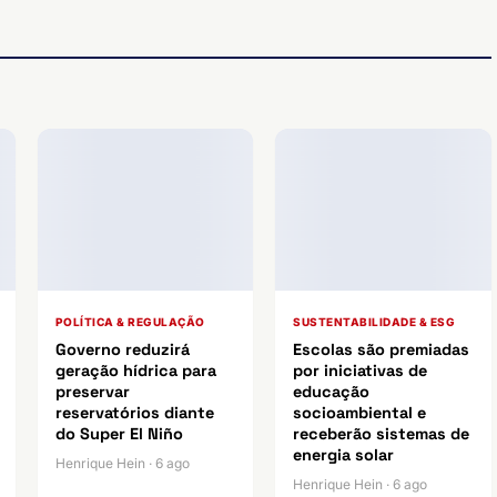
POLÍTICA & REGULAÇÃO
SUSTENTABILIDADE & ESG
Governo reduzirá
Escolas são premiadas
geração hídrica para
por iniciativas de
preservar
educação
reservatórios diante
socioambiental e
do Super El Niño
receberão sistemas de
energia solar
Henrique Hein · 6 ago
Henrique Hein · 6 ago