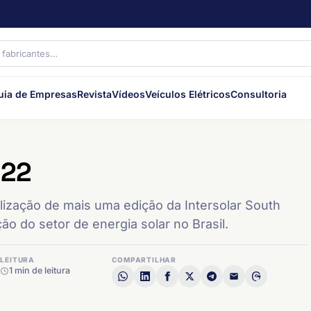
uia de Empresas
Revista
Vídeos
Veículos Elétricos
Consultoria
022
zação de mais uma edição da Intersolar South
ão do setor de energia solar no Brasil.
LEITURA
COMPARTILHAR
1 min de leitura