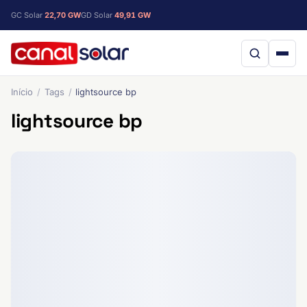
GC Solar
22,70 GW
GD Solar
49,91 GW
Início
Tags
lightsource bp
lightsource bp