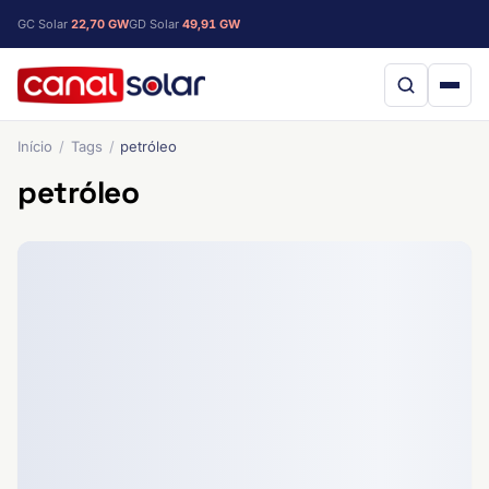
GC Solar
22,70 GW
GD Solar
49,91 GW
Início
Tags
petróleo
petróleo