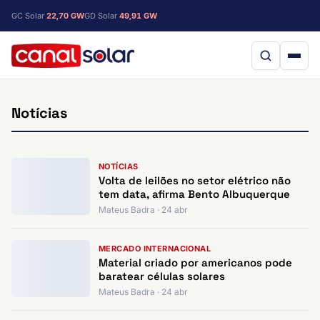
GC Solar
22,70 GW
GD Solar
49,91 GW
Notícias
NOTÍCIAS
Volta de leilões no setor elétrico não
tem data, afirma Bento Albuquerque
Mateus Badra · 24 abr
MERCADO INTERNACIONAL
Material criado por americanos pode
baratear células solares
Mateus Badra · 24 abr