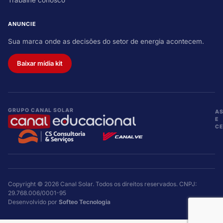
Trabalhe conosco
ANUNCIE
Sua marca onde as decisões do setor de energia acontecem.
Baixar mídia kit
GRUPO CANAL SOLAR
A
E
CE
Copyright © 2026 Canal Solar. Todos os direitos reservados. CNPJ:
29.768.006/0001-95
Desenvolvido por
Softeo Tecnologia