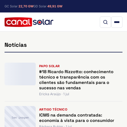
GC Solar
22,70 GW
GD Solar
49,91 GW
Notícias
PAPO SOLAR
#18 Ricardo Rizzotto: conhecimento
técnico e transparência com os
clientes são fundamentais para o
sucesso nas vendas
Ericka Araújo · 1 jul
ARTIGO TÉCNICO
ICMS na demanda contratada:
Sem imagem
economia à vista para o consumidor
Bárbara Rubim · 1 jul