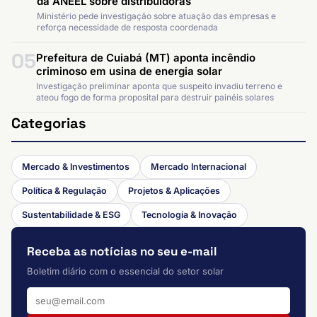
da ANEEL sobre distribuidoras
Ministério pede investigação sobre atuação das empresas e
reforça necessidade de resposta coordenada
05
Prefeitura de Cuiabá (MT) aponta incêndio
criminoso em usina de energia solar
Investigação preliminar aponta que suspeito invadiu terreno e
ateou fogo de forma proposital para destruir painéis solares
Categorias
Mercado & Investimentos
Mercado Internacional
Política & Regulação
Projetos & Aplicações
Sustentabilidade & ESG
Tecnologia & Inovação
Receba as notícias no seu e-mail
Boletim diário com o essencial do setor solar