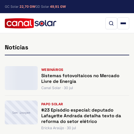
GC Solar
22,70 GW
GD Solar
49,91 GW
Notícias
WEBINÁRIOS
Sistemas fotovoltaicos no Mercado
Livre de Energia
Canal Solar · 30 jul
PAPO SOLAR
#23 Episódio especial: deputado
Sem imagem
Lafayette Andrada detalha texto da
reforma do setor elétrico
Ericka Araújo · 30 jul