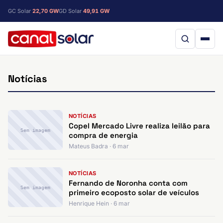
GC Solar
22,70 GW
GD Solar
49,91 GW
Notícias
NOTÍCIAS
Copel Mercado Livre realiza leilão para
Sem imagem
compra de energia
Mateus Badra · 6 mar
NOTÍCIAS
Fernando de Noronha conta com
Sem imagem
primeiro ecoposto solar de veículos
Henrique Hein · 6 mar