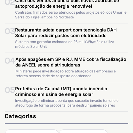
02
Casa dos Ventos anuncia dois novos acordos de
autoprodução de energia renovável
Contratos firmados serão atendidos pelos projetos eólicos Umari e
Serra do Tigre, ambos no Nordeste
03
Restaurante adota carport com tecnologia DAH
Solar para reduzir gastos com eletricidade
Sistema tem geração estimada de 26 mil kWh/mês e utiliza
módulos Solar Unit
04
Após apagões em SP e RJ, MME cobra fiscalização
da ANEEL sobre distribuidoras
Ministério pede investigação sobre atuação das empresas e
reforça necessidade de resposta coordenada
05
Prefeitura de Cuiabá (MT) aponta incêndio
criminoso em usina de energia solar
Investigação preliminar aponta que suspeito invadiu terreno e
ateou fogo de forma proposital para destruir painéis solares
Categorias