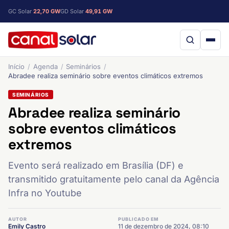
GC Solar
22,70 GW
GD Solar
49,91 GW
Início
Agenda
Seminários
Abradee realiza seminário sobre eventos climáticos extremos
SEMINÁRIOS
Abradee realiza seminário
sobre eventos climáticos
extremos
Evento será realizado em Brasília (DF) e
transmitido gratuitamente pelo canal da Agência
Infra no Youtube
AUTOR
PUBLICADO EM
Emily Castro
11 de dezembro de 2024, 08:10