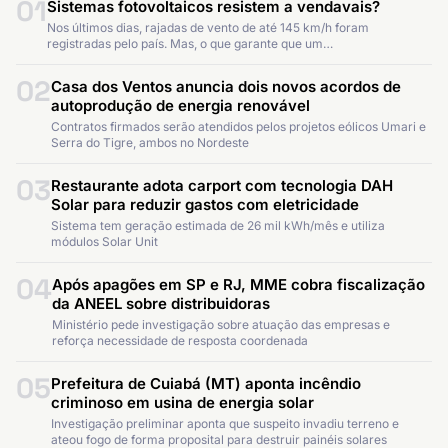
01
Sistemas fotovoltaicos resistem a vendavais?
Nos últimos dias, rajadas de vento de até 145 km/h foram
registradas pelo país. Mas, o que garante que um…
02
Casa dos Ventos anuncia dois novos acordos de
autoprodução de energia renovável
Contratos firmados serão atendidos pelos projetos eólicos Umari e
Serra do Tigre, ambos no Nordeste
03
Restaurante adota carport com tecnologia DAH
Solar para reduzir gastos com eletricidade
Sistema tem geração estimada de 26 mil kWh/mês e utiliza
módulos Solar Unit
04
Após apagões em SP e RJ, MME cobra fiscalização
da ANEEL sobre distribuidoras
Ministério pede investigação sobre atuação das empresas e
reforça necessidade de resposta coordenada
05
Prefeitura de Cuiabá (MT) aponta incêndio
criminoso em usina de energia solar
Investigação preliminar aponta que suspeito invadiu terreno e
ateou fogo de forma proposital para destruir painéis solares