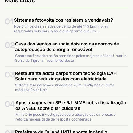
Mais Lidas
01
Sistemas fotovoltaicos resistem a vendavais?
Nos últimos dias, rajadas de vento de até 145 km/h foram
registradas pelo país. Mas, o que garante que um…
02
Casa dos Ventos anuncia dois novos acordos de
autoprodução de energia renovável
Contratos firmados serão atendidos pelos projetos eólicos Umari e
Serra do Tigre, ambos no Nordeste
03
Restaurante adota carport com tecnologia DAH
Solar para reduzir gastos com eletricidade
Sistema tem geração estimada de 26 mil kWh/mês e utiliza
módulos Solar Unit
04
Após apagões em SP e RJ, MME cobra fiscalização
da ANEEL sobre distribuidoras
Ministério pede investigação sobre atuação das empresas e
reforça necessidade de resposta coordenada
Prefeitura de Cuiabá (MT) aponta incêndio