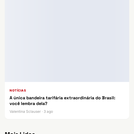
NOTÍCIAS
A única bandeira tarifária extraordinária do Brasil:
você lembra dela?
Valentina Sclauser · 3 ago