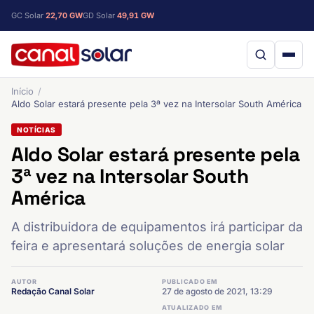
GC Solar
22,70 GW
GD Solar
49,91 GW
Início
Aldo Solar estará presente pela 3ª vez na Intersolar South América
NOTÍCIAS
Aldo Solar estará presente pela
3ª vez na Intersolar South
América
A distribuidora de equipamentos irá participar da
feira e apresentará soluções de energia solar
AUTOR
PUBLICADO EM
Redação Canal Solar
27 de agosto de 2021, 13:29
ATUALIZADO EM