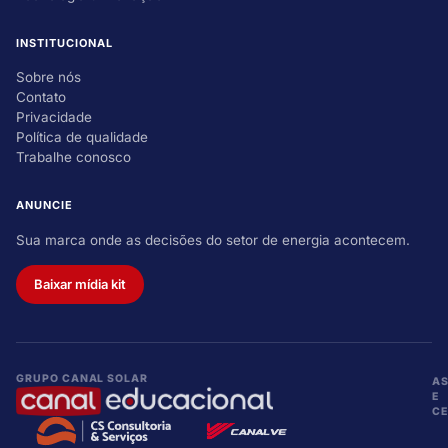
INSTITUCIONAL
Sobre nós
Contato
Privacidade
Política de qualidade
Trabalhe conosco
ANUNCIE
Sua marca onde as decisões do setor de energia acontecem.
Baixar mídia kit
GRUPO CANAL SOLAR
A
E
CE