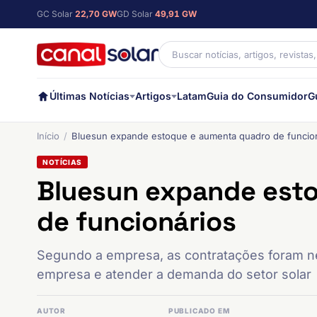
GC Solar
22,70 GW
GD Solar
49,91 GW
Últimas Notícias
Artigos
Latam
Guia do Consumidor
G
Início
Bluesun expande estoque e aumenta quadro de funcio
NOTÍCIAS
Bluesun expande est
de funcionários
Segundo a empresa, as contratações foram n
empresa e atender a demanda do setor solar
AUTOR
PUBLICADO EM