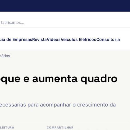
uia de Empresas
Revista
Vídeos
Veículos Elétricos
Consultoria
nários
oque e aumenta quadro
ecessárias para acompanhar o crescimento da
LEITURA
COMPARTILHAR