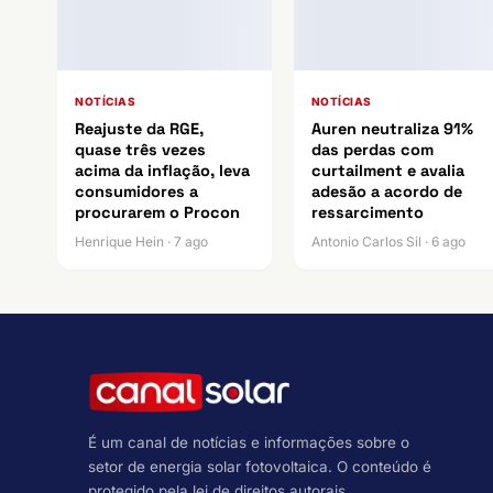
NOTÍCIAS
NOTÍCIAS
Reajuste da RGE,
Auren neutraliza 91%
quase três vezes
das perdas com
acima da inflação, leva
curtailment e avalia
consumidores a
adesão a acordo de
procurarem o Procon
ressarcimento
Henrique Hein · 7 ago
Antonio Carlos Sil · 6 ago
É um canal de notícias e informações sobre o
setor de energia solar fotovoltaica. O conteúdo é
protegido pela lei de direitos autorais.