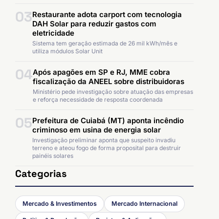
03
Restaurante adota carport com tecnologia
DAH Solar para reduzir gastos com
eletricidade
Sistema tem geração estimada de 26 mil kWh/mês e
utiliza módulos Solar Unit
04
Após apagões em SP e RJ, MME cobra
fiscalização da ANEEL sobre distribuidoras
Ministério pede investigação sobre atuação das empresas
e reforça necessidade de resposta coordenada
05
Prefeitura de Cuiabá (MT) aponta incêndio
criminoso em usina de energia solar
Investigação preliminar aponta que suspeito invadiu
terreno e ateou fogo de forma proposital para destruir
painéis solares
Categorias
Mercado & Investimentos
Mercado Internacional