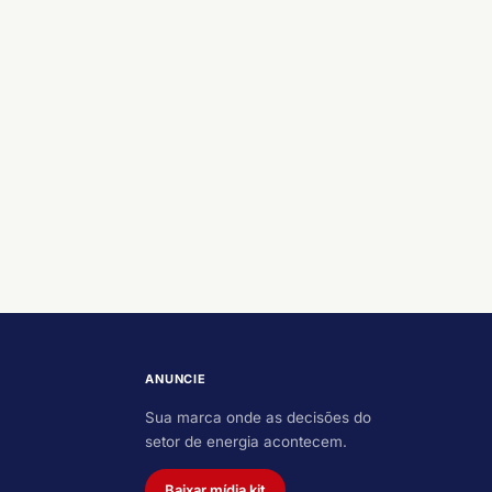
ANUNCIE
Sua marca onde as decisões do
setor de energia acontecem.
Baixar mídia kit