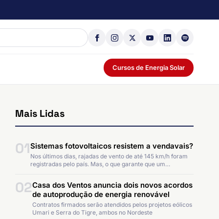
Cursos de Energia Solar
Mais Lidas
01
Sistemas fotovoltaicos resistem a vendavais?
Nos últimos dias, rajadas de vento de até 145 km/h foram
registradas pelo país. Mas, o que garante que um…
02
Casa dos Ventos anuncia dois novos acordos
de autoprodução de energia renovável
Contratos firmados serão atendidos pelos projetos eólicos
Umari e Serra do Tigre, ambos no Nordeste