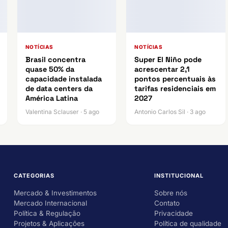
NOTÍCIAS
NOTÍCIAS
Brasil concentra
Super El Niño pode
quase 50% da
acrescentar 2,1
capacidade instalada
pontos percentuais às
de data centers da
tarifas residenciais em
América Latina
2027
Valentina Sclauser · 5 ago
Antonio Carlos Sil · 3 ago
CATEGORIAS
INSTITUCIONAL
Mercado & Investimentos
Sobre nós
Mercado Internacional
Contato
Política & Regulação
Privacidade
Projetos & Aplicações
Política de qualidade