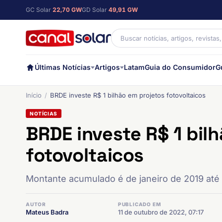
GC Solar
22,70 GW
GD Solar
49,91 GW
Últimas Notícias
Artigos
Latam
Guia do Consumidor
G
Início
BRDE investe R$ 1 bilhão em projetos fotovoltaicos
NOTÍCIAS
BRDE investe R$ 1 bil
fotovoltaicos
Montante acumulado é de janeiro de 2019 até
AUTOR
PUBLICADO EM
Mateus Badra
11 de outubro de 2022, 07:17