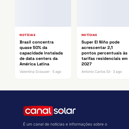
NOTÍCIAS
NOTÍCIAS
Brasil concentra
Super El Niño pode
quase 50% da
acrescentar 2,1
capacidade instalada
pontos percentuais às
de data centers da
tarifas residenciais em
América Latina
2027
Valentina Sclauser · 5 ago
Antonio Carlos Sil · 3 ago
É um canal de notícias e informações sobre o