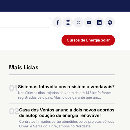
Cursos de Energia Solar
Mais Lidas
01
Sistemas fotovoltaicos resistem a vendavais?
Nos últimos dias, rajadas de vento de até 145 km/h foram
registradas pelo país. Mas, o que garante que um…
02
Casa dos Ventos anuncia dois novos acordos
de autoprodução de energia renovável
Contratos firmados serão atendidos pelos projetos eólicos
Umari e Serra do Tigre, ambos no Nordeste