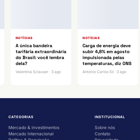
NOTÍCIAS
NOTÍCIAS
A única bandeira
Carga de energia deve
tarifária extraordinária
subir 4,8% em agosto
do Brasil: você lembra
impulsionada pelas
dela?
temperaturas, diz ONS
Valentina Sclauser · 3 ago
Antonio Carlos Sil · 3 ago
CATEGORIAS
INSTITUCIONAL
Mercado & Investimentos
Sobre nós
Mercado Internacional
Contato
Política & Regulação
Privacidade