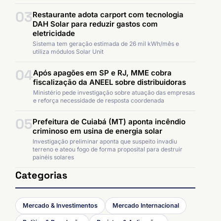
03
Restaurante adota carport com tecnologia
DAH Solar para reduzir gastos com
eletricidade
Sistema tem geração estimada de 26 mil kWh/mês e
utiliza módulos Solar Unit
04
Após apagões em SP e RJ, MME cobra
fiscalização da ANEEL sobre distribuidoras
Ministério pede investigação sobre atuação das empresas
e reforça necessidade de resposta coordenada
05
Prefeitura de Cuiabá (MT) aponta incêndio
criminoso em usina de energia solar
Investigação preliminar aponta que suspeito invadiu
terreno e ateou fogo de forma proposital para destruir
painéis solares
Categorias
Mercado & Investimentos
Mercado Internacional