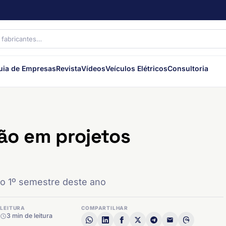
uia de Empresas
Revista
Vídeos
Veículos Elétricos
Consultoria
hão em projetos
 o 1º semestre deste ano
LEITURA
COMPARTILHAR
3 min de leitura