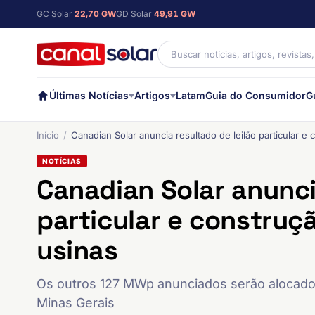
GC Solar
22,70 GW
GD Solar
49,91 GW
Últimas Notícias
Artigos
Latam
Guia do Consumidor
G
Início
Canadian Solar anuncia resultado de leilão particular
NOTÍCIAS
Canadian Solar anunci
particular e constru
usinas
Os outros 127 MWp anunciados serão alocado
Minas Gerais