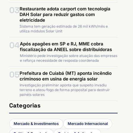
03
Restaurante adota carport com tecnologia
DAH Solar para reduzir gastos com
eletricidade
Sistema tem geração estimada de 26 mil kWh/mês e
utiliza módulos Solar Unit
04
Após apagões em SP e RJ, MME cobra
fiscalização da ANEEL sobre distribuidoras
Ministério pede investigação sobre atuação das empresas
e reforça necessidade de resposta coordenada
05
Prefeitura de Cuiabá (MT) aponta incêndio
criminoso em usina de energia solar
Investigação preliminar aponta que suspeito invadiu
terreno e ateou fogo de forma proposital para destruir
painéis solares
Categorias
Mercado & Investimentos
Mercado Internacional