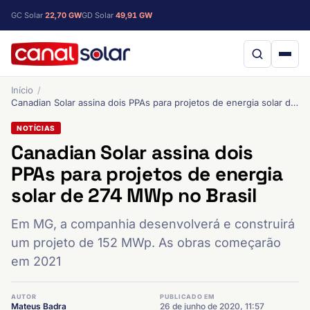
GC Solar
22,70 GW
GD Solar
49,91 GW
Início
Canadian Solar assina dois PPAs para projetos de energia solar de 274 MWp no Brasil
NOTÍCIAS
Canadian Solar assina dois
PPAs para projetos de energia
solar de 274 MWp no Brasil
Em MG, a companhia desenvolverá e construirá
um projeto de 152 MWp. As obras começarão
em 2021
AUTOR
PUBLICADO EM
Mateus Badra
26 de junho de 2020, 11:57