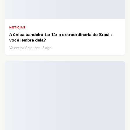
NOTÍCIAS
A única bandeira tarifária extraordinária do Brasil:
você lembra dela?
Valentina Sclauser · 3 ago