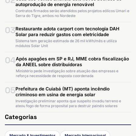
02
autoprodução de energia renovável
Contratos firmados serão atendidos pelos projetos eólicos Umari e
Serra do Tigre, ambos no Nordeste
03
Restaurante adota carport com tecnologia DAH
Solar para reduzir gastos com eletricidade
Sistema tem geração estimada de 26 mil kWh/mês e utiliza
módulos Solar Unit
04
Após apagões em SP e RJ, MME cobra fiscalização
da ANEEL sobre distribuidoras
Ministério pede investigação sobre atuação das empresas e
reforça necessidade de resposta coordenada
05
Prefeitura de Cuiabá (MT) aponta incêndio
criminoso em usina de energia solar
Investigação preliminar aponta que suspeito invadiu terreno e
ateou fogo de forma proposital para destruir painéis solares
Categorias
Mercado & Investimentos
Mercado Internacional