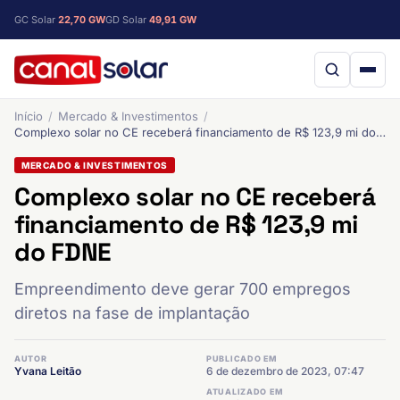
GC Solar
22,70 GW
GD Solar
49,91 GW
Início
Mercado & Investimentos
Complexo solar no CE receberá financiamento de R$ 123,9 mi do FDNE
MERCADO & INVESTIMENTOS
Complexo solar no CE receberá
financiamento de R$ 123,9 mi
do FDNE
Empreendimento deve gerar 700 empregos
diretos na fase de implantação
AUTOR
PUBLICADO EM
Yvana Leitão
6 de dezembro de 2023, 07:47
ATUALIZADO EM