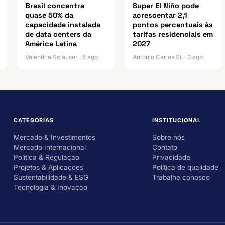
Brasil concentra
Super El Niño pode
quase 50% da
acrescentar 2,1
capacidade instalada
pontos percentuais às
de data centers da
tarifas residenciais em
América Latina
2027
Valentina Sclauser · 5 ago
Antonio Carlos Sil · 3 ago
CATEGORIAS
INSTITUCIONAL
Mercado & Investimentos
Sobre nós
Mercado Internacional
Contato
Política & Regulação
Privacidade
Projetos & Aplicações
Política de qualidade
Sustentabilidade & ESG
Trabalhe conosco
Tecnologia & Inovação