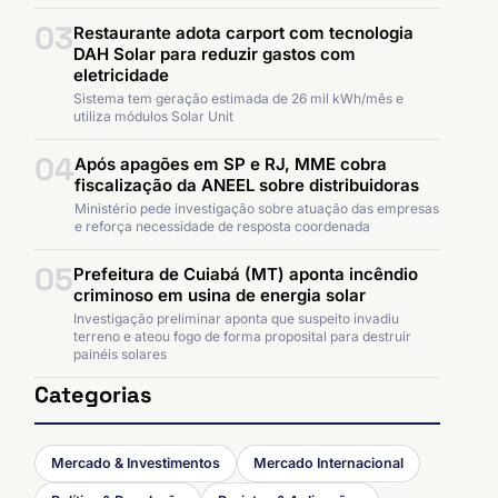
03
Restaurante adota carport com tecnologia
DAH Solar para reduzir gastos com
eletricidade
Sistema tem geração estimada de 26 mil kWh/mês e
utiliza módulos Solar Unit
04
Após apagões em SP e RJ, MME cobra
fiscalização da ANEEL sobre distribuidoras
Ministério pede investigação sobre atuação das empresas
e reforça necessidade de resposta coordenada
05
Prefeitura de Cuiabá (MT) aponta incêndio
criminoso em usina de energia solar
Investigação preliminar aponta que suspeito invadiu
terreno e ateou fogo de forma proposital para destruir
painéis solares
Categorias
Mercado & Investimentos
Mercado Internacional