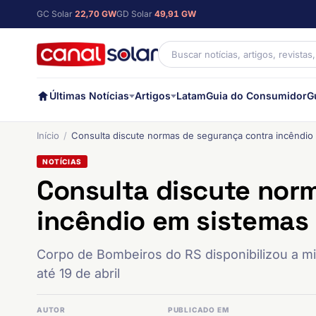
GC Solar
22,70 GW
GD Solar
49,91 GW
Últimas Notícias
Artigos
Latam
Guia do Consumidor
G
Início
Consulta discute normas de segurança contra incêndio
NOTÍCIAS
Consulta discute nor
incêndio em sistemas
Corpo de Bombeiros do RS disponibilizou a mi
até 19 de abril
AUTOR
PUBLICADO EM