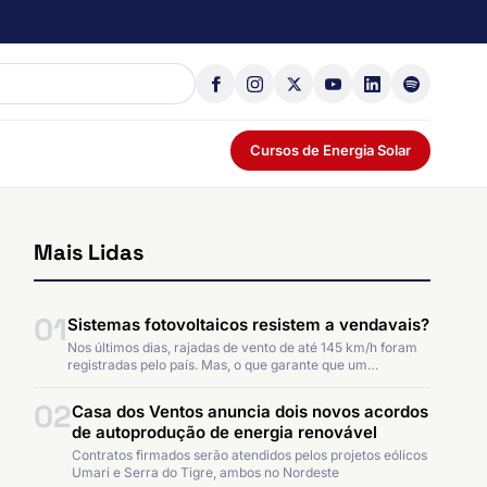
Cursos de Energia Solar
Mais Lidas
01
Sistemas fotovoltaicos resistem a vendavais?
Nos últimos dias, rajadas de vento de até 145 km/h foram
registradas pelo país. Mas, o que garante que um…
02
Casa dos Ventos anuncia dois novos acordos
de autoprodução de energia renovável
Contratos firmados serão atendidos pelos projetos eólicos
Umari e Serra do Tigre, ambos no Nordeste