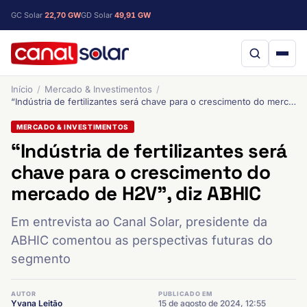
GC Solar
22,70 GW
GD Solar
49,91 GW
Início
Mercado & Investimentos
“Indústria de fertilizantes será chave para o crescimento do mercado de H2V”, diz ABHIC
MERCADO & INVESTIMENTOS
“Indústria de fertilizantes será
chave para o crescimento do
mercado de H2V”, diz ABHIC
Em entrevista ao Canal Solar, presidente da
ABHIC comentou as perspectivas futuras do
segmento
AUTOR
PUBLICADO EM
Yvana Leitão
15 de agosto de 2024, 12:55