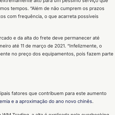
 extremamente alto para um péssimo serviço que
timos tempos. “Além de não cumprem os prazos
s com frequência, o que acarreta possíveis
rcado e da alta do frete deve permanecer até
neiro até 11 de março de 2021. “Infelizmente, o
amente no preço dos equipamentos, pois fazem parte
cipais fatores que contribuem para este aumento
emia e a aproximação do ano novo chinês
.
a WM Trading, a alta é explicada pelo overbooking