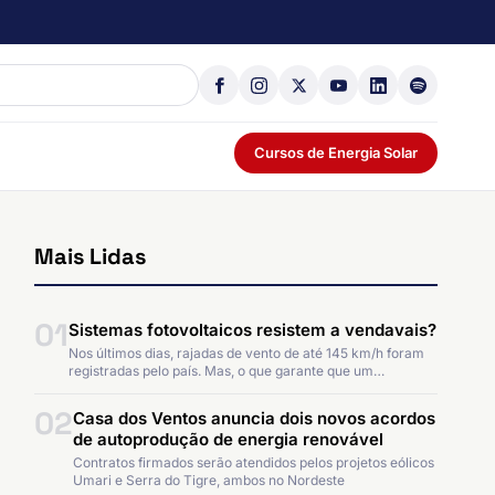
Cursos de Energia Solar
Mais Lidas
01
Sistemas fotovoltaicos resistem a vendavais?
Nos últimos dias, rajadas de vento de até 145 km/h foram
registradas pelo país. Mas, o que garante que um…
02
Casa dos Ventos anuncia dois novos acordos
de autoprodução de energia renovável
Contratos firmados serão atendidos pelos projetos eólicos
Umari e Serra do Tigre, ambos no Nordeste