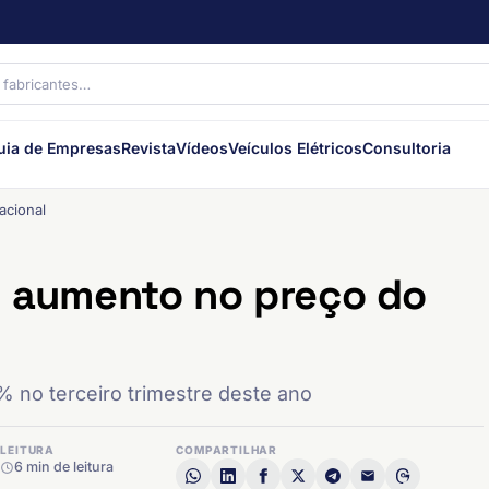
uia de Empresas
Revista
Vídeos
Veículos Elétricos
Consultoria
acional
m aumento no preço do
 no terceiro trimestre deste ano
LEITURA
COMPARTILHAR
6 min de leitura