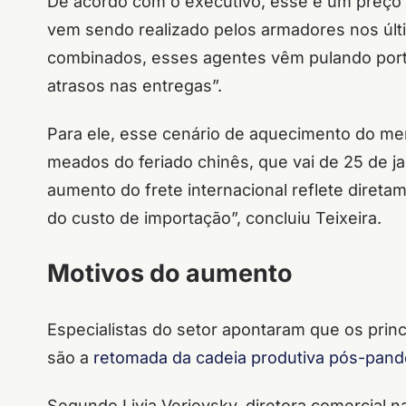
De acordo com o executivo, esse é um preço
vem sendo realizado pelos armadores nos úl
combinados, esses agentes vêm pulando porto
atrasos nas entregas”.
Para ele, esse cenário de aquecimento do me
meados do feriado chinês, que vai de 25 de ja
aumento do frete internacional reflete diret
do custo de importação”, concluiu Teixeira.
Motivos do aumento
Especialistas do setor apontaram que os prin
são a
retomada da cadeia produtiva pós-pand
Segundo Livia Verjovsky, diretora comercial n