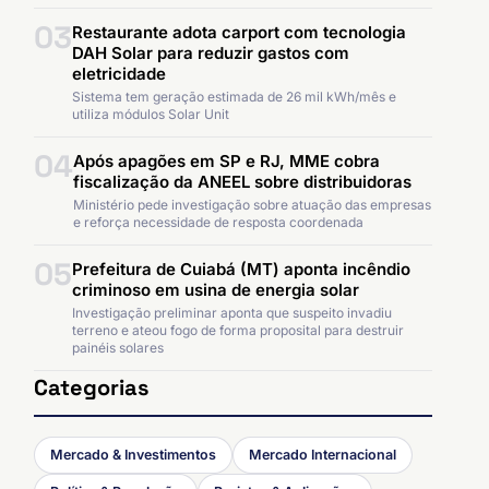
03
Restaurante adota carport com tecnologia
DAH Solar para reduzir gastos com
eletricidade
Sistema tem geração estimada de 26 mil kWh/mês e
utiliza módulos Solar Unit
04
Após apagões em SP e RJ, MME cobra
fiscalização da ANEEL sobre distribuidoras
Ministério pede investigação sobre atuação das empresas
e reforça necessidade de resposta coordenada
05
Prefeitura de Cuiabá (MT) aponta incêndio
criminoso em usina de energia solar
Investigação preliminar aponta que suspeito invadiu
terreno e ateou fogo de forma proposital para destruir
painéis solares
Categorias
Mercado & Investimentos
Mercado Internacional