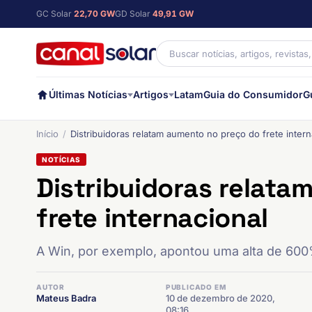
GC Solar
22,70 GW
GD Solar
49,91 GW
Últimas Notícias
Artigos
Latam
Guia do Consumidor
G
Início
Distribuidoras relatam aumento no preço do frete intern
NOTÍCIAS
Distribuidoras relata
frete internacional
A Win, por exemplo, apontou uma alta de 600%
AUTOR
PUBLICADO EM
Mateus Badra
10 de dezembro de 2020,
08:16