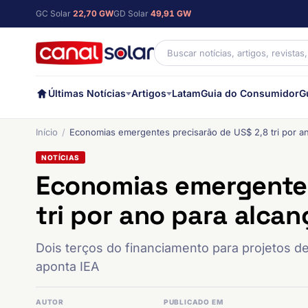
GC Solar
22,70 GW
GD Solar
49,91 GW
Últimas Notícias
Artigos
Latam
Guia do Consumidor
G
Início
Economias emergentes precisarão de US$ 2,8 tri por an
NOTÍCIAS
Economias emergentes
tri por ano para alcan
Dois terços do financiamento para projetos de
aponta IEA
AUTOR
PUBLICADO EM