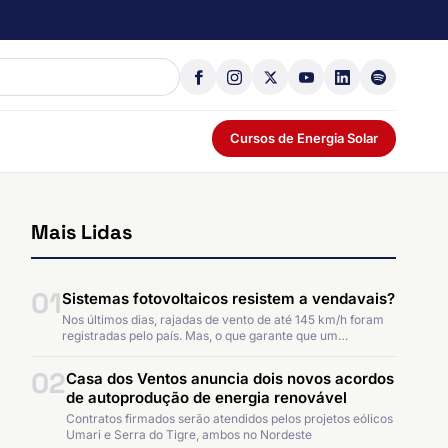
Cursos de Energia Solar
Mais Lidas
01
Sistemas fotovoltaicos resistem a vendavais?
Nos últimos dias, rajadas de vento de até 145 km/h foram
registradas pelo país. Mas, o que garante que um…
02
Casa dos Ventos anuncia dois novos acordos
de autoprodução de energia renovável
Contratos firmados serão atendidos pelos projetos eólicos
Umari e Serra do Tigre, ambos no Nordeste