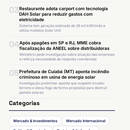
03
Restaurante adota carport com tecnologia
DAH Solar para reduzir gastos com
eletricidade
Sistema tem geração estimada de 26 mil kWh/mês e
utiliza módulos Solar Unit
04
Após apagões em SP e RJ, MME cobra
fiscalização da ANEEL sobre distribuidoras
Ministério pede investigação sobre atuação das empresas
e reforça necessidade de resposta coordenada
05
Prefeitura de Cuiabá (MT) aponta incêndio
criminoso em usina de energia solar
Investigação preliminar aponta que suspeito invadiu
terreno e ateou fogo de forma proposital para destruir
painéis solares
Categorias
Mercado & Investimentos
Mercado Internacional