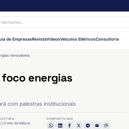
uia de Empresas
Revista
Vídeos
Veículos Elétricos
Consultoria
rgias renováveis
 foco energias
rá com palestras institucionais
LEITURA
COMPARTILHAR
2 min de leitura