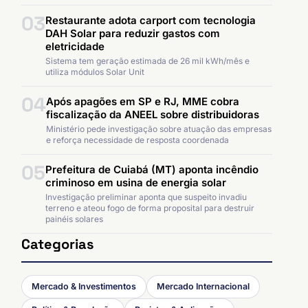
03
Restaurante adota carport com tecnologia
DAH Solar para reduzir gastos com
eletricidade
Sistema tem geração estimada de 26 mil kWh/mês e
utiliza módulos Solar Unit
04
Após apagões em SP e RJ, MME cobra
fiscalização da ANEEL sobre distribuidoras
Ministério pede investigação sobre atuação das empresas
e reforça necessidade de resposta coordenada
05
Prefeitura de Cuiabá (MT) aponta incêndio
criminoso em usina de energia solar
Investigação preliminar aponta que suspeito invadiu
terreno e ateou fogo de forma proposital para destruir
painéis solares
Categorias
Mercado & Investimentos
Mercado Internacional