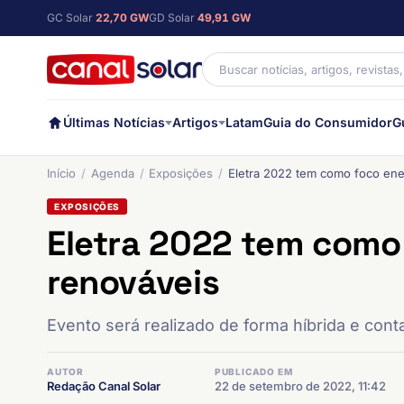
GC Solar
22,70 GW
GD Solar
49,91 GW
Últimas Notícias
Artigos
Latam
Guia do Consumidor
G
Início
Agenda
Exposições
Eletra 2022 tem como foco ene
EXPOSIÇÕES
Eletra 2022 tem como
renováveis
Evento será realizado de forma híbrida e conta
AUTOR
PUBLICADO EM
Redação Canal Solar
22 de setembro de 2022, 11:42