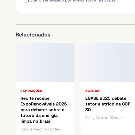
Relacionados
EXPOSIÇÕES
AGENDA
Recife recebe
ENASE 2025 debate
ExpoRenováveis 2026
setor elétrico na COP
para debater sobre o
30
futuro da energia
Emily Castro · 30 maio
limpa no Brasil
Caique Amorim · 27 fev