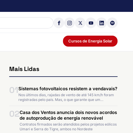
Cursos de Energia Solar
Mais Lidas
01
Sistemas fotovoltaicos resistem a vendavais?
Nos últimos dias, rajadas de vento de até 145 km/h foram
registradas pelo país. Mas, o que garante que um…
02
Casa dos Ventos anuncia dois novos acordos
de autoprodução de energia renovável
Contratos firmados serão atendidos pelos projetos eólicos
Umari e Serra do Tigre, ambos no Nordeste