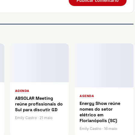
AGENDA
AGENDA
ABSOLAR Meeting
Energy Show reúne
reúne profissionais do
nomes do setor
Sul para discutir GD
elétrico em
Emily Castro · 21 maio
Florianópolis (SC)
Emily Castro · 16 maio