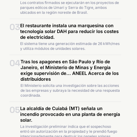
Los contratos firmados se ejecutarán en los proyectos de
parques eólicos de Umari y Serra do Tigre, ambos
ubicados en la región noreste de Brasil.
03
El restaurante instala una marquesina con
tecnología solar DAH para reducir los costes
de electricidad.
El sistema tiene una generación estimada de 26 kWh/mes
y utiliza módulos de unidades solares.
04
Tras los apagones en São Paulo y Río de
Janeiro, el Ministerio de Minas y Energía
exige supervisión de... ANEEL Acerca de los
distribuidores
El Ministerio solicita una investigación sobre las acciones
de las empresas y subraya la necesidad de una respuesta
coordinada.
05
La alcaldía de Cuiabá (MT) señala un
incendio provocado en una planta de energía
solar.
La investigación preliminar indica que el sospechoso
entró sin autorización en la propiedad y le prendió fuego
intencionadamente para destruir los paneles solares.