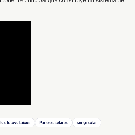
ponente principal que constituye un sistema de
os fotovoltaicos
Paneles solares
sengi solar