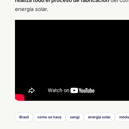
realiza todo el proceso de fabricación
del com
energía solar.
Brasil
como se hace
sengi
energía solar
módul