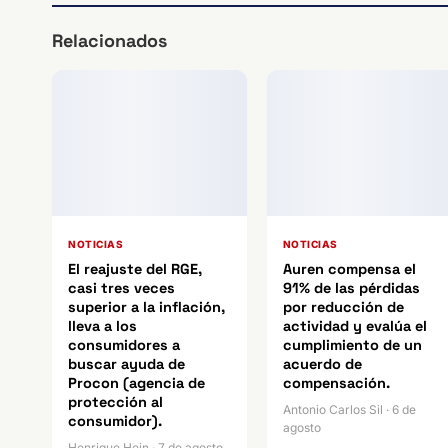
Relacionados
NOTICIAS
NOTICIAS
El reajuste del RGE,
Auren compensa el
casi tres veces
91% de las pérdidas
superior a la inflación,
por reducción de
lleva a los
actividad y evalúa el
consumidores a
cumplimiento de un
buscar ayuda de
acuerdo de
Procon (agencia de
compensación.
protección al
Antonio Carlos Sil · 6 de
consumidor).
agosto
Henrique Hein · 7 de agosto