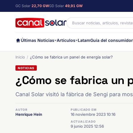
GC Solar
22,70 GW
GD Solar
49,91 GW
Últimas Noticias
Artículos
Latam
Guía del consumidor
Inicio
¿Cómo se fabrica un panel de energía solar?
NOTICIAS
¿Cómo se fabrica un p
Canal Solar visitó la fábrica de Sengi para mo
AUTOR
PUBLICADO EM
Henrique Hein
16 noviembre 2023 10:16
ACTUALIZADO
9 junio 2025 12:56