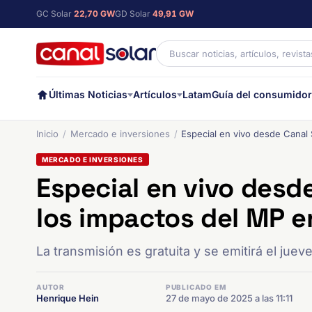
GC Solar
22,70 GW
GD Solar
49,91 GW
Últimas Noticias
Artículos
Latam
Guía del consumidor
Inicio
Mercado e inversiones
Especial en vivo desde Canal S
MERCADO E INVERSIONES
Especial en vivo desde
los impactos del MP en
La transmisión es gratuita y se emitirá el jue
AUTOR
PUBLICADO EM
Henrique Hein
27 de mayo de 2025 a las 11:11