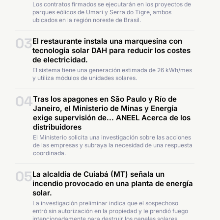
Los contratos firmados se ejecutarán en los proyectos de
parques eólicos de Umari y Serra do Tigre, ambos
ubicados en la región noreste de Brasil.
03
El restaurante instala una marquesina con
tecnología solar DAH para reducir los costes
de electricidad.
El sistema tiene una generación estimada de 26 kWh/mes
y utiliza módulos de unidades solares.
04
Tras los apagones en São Paulo y Río de
Janeiro, el Ministerio de Minas y Energía
exige supervisión de... ANEEL Acerca de los
distribuidores
El Ministerio solicita una investigación sobre las acciones
de las empresas y subraya la necesidad de una respuesta
coordinada.
05
La alcaldía de Cuiabá (MT) señala un
incendio provocado en una planta de energía
solar.
La investigación preliminar indica que el sospechoso
entró sin autorización en la propiedad y le prendió fuego
intencionadamente para destruir los paneles solares.