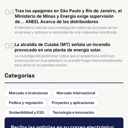
04
Tras los apagones en São Paulo y Río de Janeiro, el
Ministerio de Minas y Energía exige supervisión
de... ANEEL Acerca de los distribuidores
El Ministerio solicita una investigación sobre las acciones de las
empresas y subraya la necesidad de una respuesta coordinada.
05
La alcaldía de Cuiabá (MT) señala un incendio
provocado en una planta de energía solar.
La investigación preliminar indica que el sospechoso entró sin
autorización en la propiedad y le prendió fuego intencionadamente
para destruir los paneles solares.
Categorías
Mercado e inversiones
Mercado internacional
Política y regulación
Proyectos y aplicaciones
Sostenibilidad y ESG
Tecnología e innovación
Reciba las noticias en su correo electrónico.