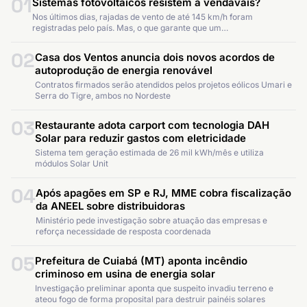
01
Sistemas fotovoltaicos resistem a vendavais?
Nos últimos dias, rajadas de vento de até 145 km/h foram
registradas pelo país. Mas, o que garante que um…
02
Casa dos Ventos anuncia dois novos acordos de
autoprodução de energia renovável
Contratos firmados serão atendidos pelos projetos eólicos Umari e
Serra do Tigre, ambos no Nordeste
03
Restaurante adota carport com tecnologia DAH
Solar para reduzir gastos com eletricidade
Sistema tem geração estimada de 26 mil kWh/mês e utiliza
módulos Solar Unit
04
Após apagões em SP e RJ, MME cobra fiscalização
da ANEEL sobre distribuidoras
Ministério pede investigação sobre atuação das empresas e
reforça necessidade de resposta coordenada
05
Prefeitura de Cuiabá (MT) aponta incêndio
criminoso em usina de energia solar
Investigação preliminar aponta que suspeito invadiu terreno e
ateou fogo de forma proposital para destruir painéis solares